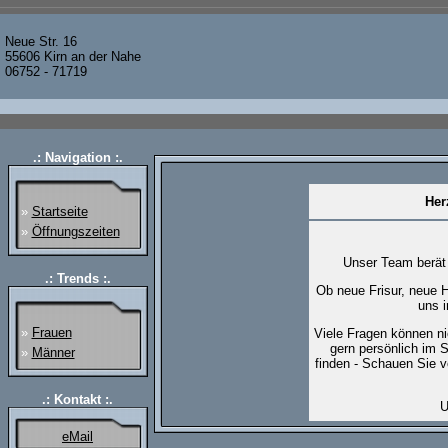
Neue Str. 16
55606 Kirn an der Nahe
06752 - 71719
.: Navigation :.
Her
»
Startseite
»
Öffnungszeiten
Unser Team berät S
.: Trends :.
Ob neue Frisur, neue H
uns i
»
Frauen
Viele Fragen können ni
gern persönlich im 
»
Männer
finden - Schauen Sie v
.: Kontakt :.
U
eMail